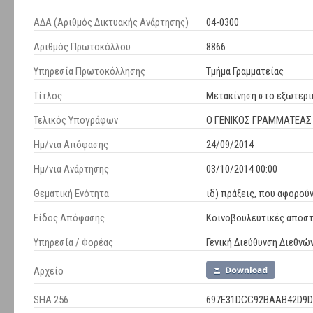
ΑΔΑ (Αριθμός Δικτυακής Ανάρτησης)
04-0300
Αριθμός Πρωτοκόλλου
8866
Υπηρεσία Πρωτοκόλλησης
Τμήμα Γραμματείας
Τίτλος
Μετακίνηση στο εξωτερι
Τελικός Υπογράφων
Ο ΓΕΝΙΚΟΣ ΓΡΑΜΜΑΤΕΑΣ
Ημ/νια Απόφασης
24/09/2014
Ημ/νια Ανάρτησης
03/10/2014 00:00
Θεματική Ενότητα
ιδ) πράξεις, που αφορο
Είδος Απόφασης
Κοινοβουλευτικές αποστ
Υπηρεσία / Φορέας
Γενική Διεύθυνση Διεθνώ
Αρχείο
SHA 256
697E31DCC92BAAB42D9D