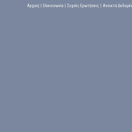
Αρχική
|
Επικοινωνία
|
Συχνές Ερωτήσεις
|
Ανοικτά Δεδομέ