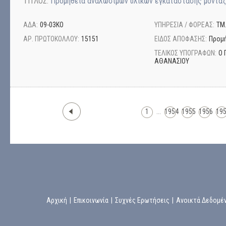
ΤΙΤΛΟΣ:
Προμήθεια αναλωσίμων υλικών εγκατάστασης μοντάζ
ΑΔΑ:
09-03ΚΟ
ΥΠΗΡΕΣΙΑ / ΦΟΡΕΑΣ:
ΤΜ
ΑΡ. ΠΡΩΤΟΚΟΛΛΟΥ:
15151
ΕΙΔΟΣ ΑΠΟΦΑΣΗΣ:
Προμή
ΤΕΛΙΚΟΣ ΥΠΟΓΡΑΦΩΝ:
Ο 
ΑΘΑΝΑΣΙΟΥ
1
...
1954
1955
1956
19
Αρχική
|
Επικοινωνία
|
Συχνές Ερωτήσεις
|
Ανοικτά Δεδομέ