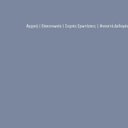
Αρχική
|
Επικοινωνία
|
Συχνές Ερωτήσεις
|
Ανοικτά Δεδομέ