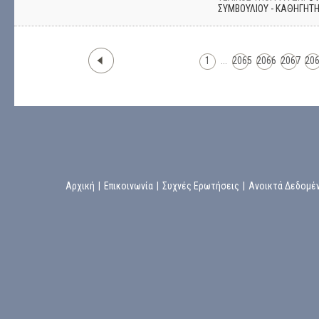
ΣΥΜΒΟΥΛΙΟΥ - ΚΑΘΗΓΗΤ
1
...
2065
2066
2067
20
Αρχική
|
Επικοινωνία
|
Συχνές Ερωτήσεις
|
Ανοικτά Δεδομέ