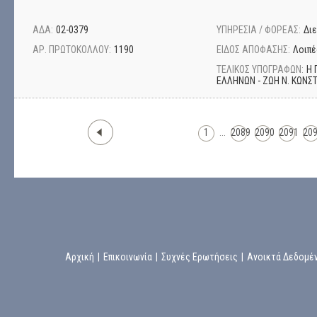
ΑΔΑ:
02-0379
ΥΠΗΡΕΣΙΑ / ΦΟΡΕΑΣ:
Δι
ΑΡ. ΠΡΩΤΟΚΟΛΛΟΥ:
1190
ΕΙΔΟΣ ΑΠΟΦΑΣΗΣ:
Λοιπέ
ΤΕΛΙΚΟΣ ΥΠΟΓΡΑΦΩΝ:
Η 
ΕΛΛΗΝΩΝ - ΖΩΗ Ν. ΚΩΝ
1
...
2089
2090
2091
20
Αρχική
|
Επικοινωνία
|
Συχνές Ερωτήσεις
|
Ανοικτά Δεδομέ