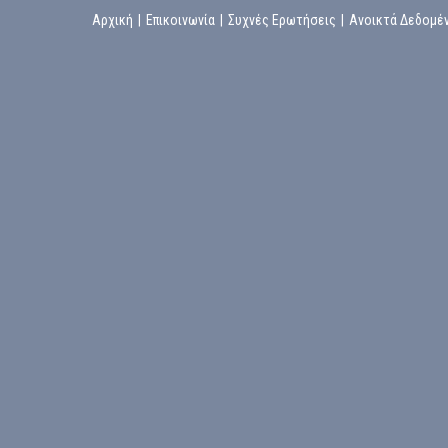
Αρχική
|
Επικοινωνία
|
Συχνές Ερωτήσεις
|
Ανοικτά Δεδομέ