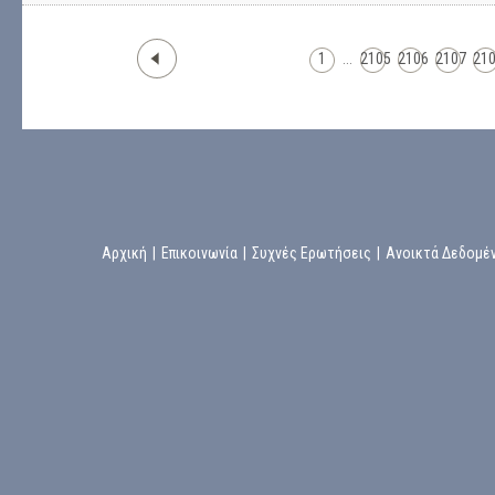
1
...
2105
2106
2107
21
Αρχική
|
Επικοινωνία
|
Συχνές Ερωτήσεις
|
Ανοικτά Δεδομέ