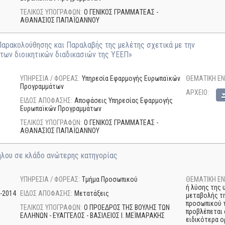
ΤΕΛΙΚΟΣ ΥΠΟΓΡΑΦΩΝ:
Ο ΓΕΝΙΚΟΣ ΓΡΑΜΜΑΤΕΑΣ -
ΑΘΑΝΑΣΙΟΣ ΠΑΠΑΪΩΑΝΝΟΥ
αρακολούθησης και Παραλαβής της μελέτης σχετικά με την
των διοικητικών διαδικασιών της ΥΕΕΠ»
ΥΠΗΡΕΣΙΑ / ΦΟΡΕΑΣ:
Υπηρεσία Εφαρμογής Ευρωπαϊκών
ΘΕΜΑΤΙΚΗ ΕΝ
Προγραμμάτων
AΡΧΕΙΟ:
ΕΙΔΟΣ ΑΠΟΦΑΣΗΣ:
Αποφάσεις Υπηρεσίας Εφαρμογής
Ευρωπαϊκών Προγραμμάτων
ΤΕΛΙΚΟΣ ΥΠΟΓΡΑΦΩΝ:
Ο ΓΕΝΙΚΟΣ ΓΡΑΜΜΑΤΕΑΣ -
ΑΘΑΝΑΣΙΟΣ ΠΑΠΑΪΩΑΝΝΟΥ
ήλου σε κλάδο ανώτερης κατηγορίας
ΥΠΗΡΕΣΙΑ / ΦΟΡΕΑΣ:
Τμήμα Προσωπικού
ΘΕΜΑΤΙΚΗ ΕΝ
ή λύσης της 
-2014
ΕΙΔΟΣ ΑΠΟΦΑΣΗΣ:
Μετατάξεις
μεταβολής τ
προσωπικού τ
ΤΕΛΙΚΟΣ ΥΠΟΓΡΑΦΩΝ:
Ο ΠΡΟΕΔΡΟΣ ΤΗΣ ΒΟΥΛΗΣ ΤΩΝ
προβλέπεται 
ΕΛΛΗΝΩΝ - ΕΥΑΓΓΕΛΟΣ - ΒΑΣΙΛΕΙΟΣ I. ΜΕΪΜΑΡΑΚΗΣ
ειδικότερα ο