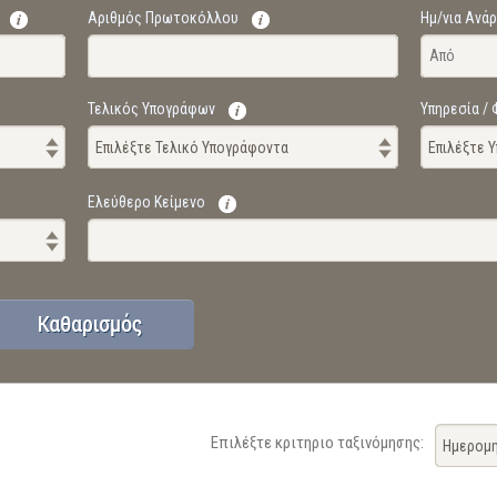
Αριθμός Πρωτοκόλλου
Ημ/νια Ανά
Τελικός Υπογράφων
Υπηρεσία /
Επιλέξτε Τελικό Υπογράφοντα
Επιλέξτε 
Ελεύθερο Κείμενο
Επιλέξτε κριτηριο ταξινόμησης:
Ημερομη