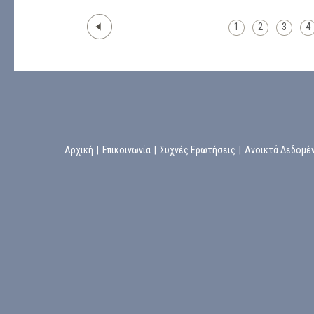
1
2
3
4
Αρχική
|
Επικοινωνία
|
Συχνές Ερωτήσεις
|
Ανοικτά Δεδομέ