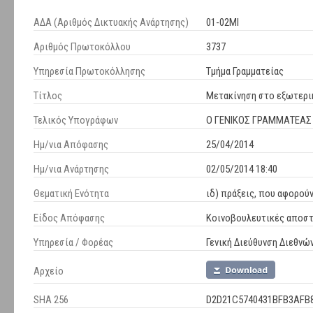
ΑΔΑ (Αριθμός Δικτυακής Ανάρτησης)
01-02ΜΙ
Αριθμός Πρωτοκόλλου
3737
Υπηρεσία Πρωτοκόλλησης
Τμήμα Γραμματείας
Τίτλος
Μετακίνηση στο εξωτερι
Τελικός Υπογράφων
Ο ΓΕΝΙΚΟΣ ΓΡΑΜΜΑΤΕΑΣ
Ημ/νια Απόφασης
25/04/2014
Ημ/νια Ανάρτησης
02/05/2014 18:40
Θεματική Ενότητα
ιδ) πράξεις, που αφορο
Είδος Απόφασης
Κοινοβουλευτικές αποστ
Υπηρεσία / Φορέας
Γενική Διεύθυνση Διεθνώ
Αρχείο
SHA 256
D2D21C5740431BFB3AFB