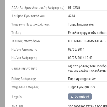
ΑΔΑ (Αριθμός Δικτυακής Ανάρτησης)
01-02Ν5
Αριθμός Πρωτοκόλλου
4234
Υπηρεσία Πρωτοκόλλησης
Τμήμα Γραμματείας
Τίτλος
Εκτέλεση εργασιών καθαρι
Τελικός Υπογράφων
Ο ΓΕΝΙΚΟΣ ΓΡΑΜΜΑΤΕΑΣ 
Ημ/νια Απόφασης
08/05/2014
Ημ/νια Ανάρτησης
09/05/2014 19:49
ια) αποφάσεις του Προέδρο
Θεματική Ενότητα
για την ανάθεση εκτέλεση
Είδος Απόφασης
Παροχή υπηρεσιών
Υπηρεσία / Φορέας
Τμήμα Προμηθειών
Αρχείο
SHA 256
29C20DE60027C84A2CC3F8