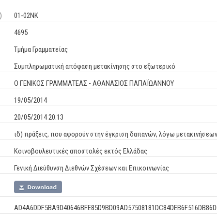
)
01-02ΝΚ
4695
Τμήμα Γραμματείας
Συμπληρωματική απόφαση μετακίνησης στο εξωτερικό
Ο ΓΕΝΙΚΟΣ ΓΡΑΜΜΑΤΕΑΣ - ΑΘΑΝΑΣΙΟΣ ΠΑΠΑΪΩΑΝΝΟΥ
19/05/2014
20/05/2014 20:13
ιδ) πράξεις, που αφορούν στην έγκριση δαπανών, λόγω μετακινήσε
Κοινοβουλευτικές αποστολές εκτός Ελλάδας
Γενική Διεύθυνση Διεθνών Σχέσεων και Επικοινωνίας
AD4A6DDF5BA9D40646BFE85D9BD09AD57508181DC84DEB6F516DB86D