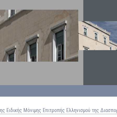
ης Ειδικής Μόνιμης Επιτροπής Ελληνισμού της Διασπο