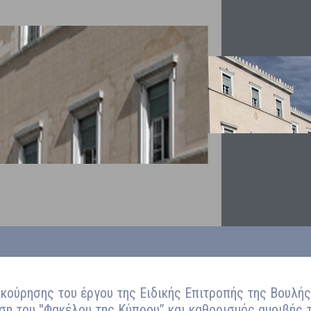
κούρησης του έργου της Eιδικής Επιτροπής της Βουλής
ση του ''Φακέλου της Κύπρου” και καθορισμός αμοιβής 