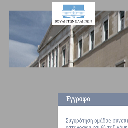
Έγγραφο
Συγκρότηση ομάδας συνεπι
καταγραφή και β) ταξινόμη