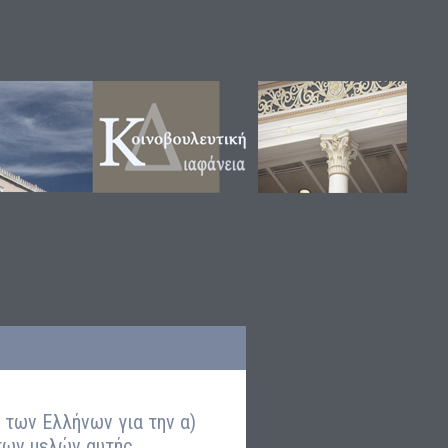
 των Ελλήνων για την α)
των μελών αυτής.