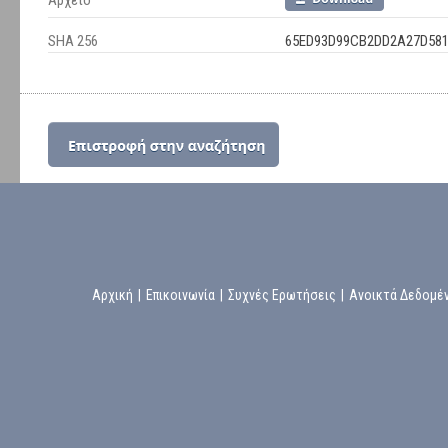
Αρχείο
SHA 256
65ED93D99CB2DD2A27D58
Αρχική
|
Επικοινωνία
|
Συχνές Ερωτήσεις
|
Ανοικτά Δεδομέ