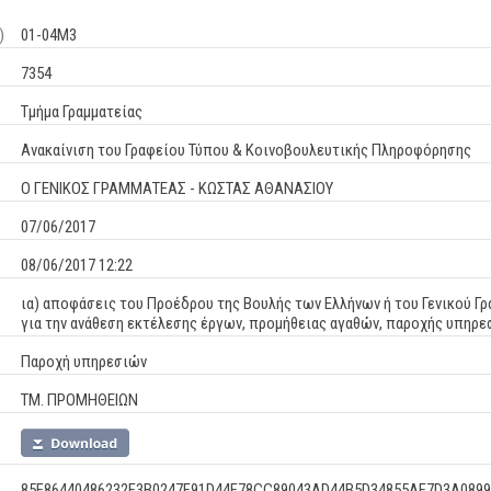
)
01-04Μ3
7354
Τμήμα Γραμματείας
Ανακαίνιση του Γραφείου Τύπου & Κοινοβουλευτικής Πληροφόρησης
Ο ΓΕΝΙΚΟΣ ΓΡΑΜΜΑΤΕΑΣ - ΚΩΣΤΑΣ ΑΘΑΝΑΣΙΟΥ
07/06/2017
08/06/2017 12:22
ια) αποφάσεις του Προέδρου της Βουλής των Ελλήνων ή του Γενικού Γρ
για την ανάθεση εκτέλεσης έργων, προμήθειας αγαθών, παροχής υπηρ
Παροχή υπηρεσιών
ΤΜ. ΠΡΟΜΗΘΕΙΩΝ
85F86440486232F3B0247F91D44F78CC89043AD44B5D34855AF7D3A0899