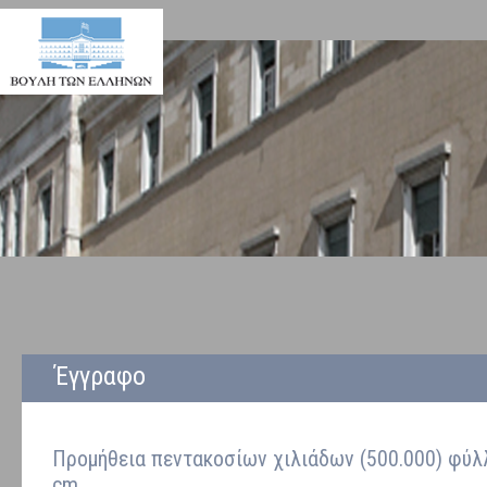
Έγγραφο
Προμήθεια πεντακοσίων χιλιάδων (500.000) φύλ
cm