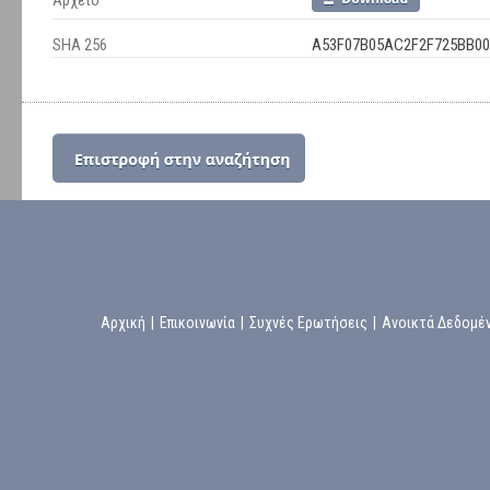
Αρχείο
SHA 256
A53F07B05AC2F2F725BB00
Αρχική
|
Επικοινωνία
|
Συχνές Ερωτήσεις
|
Ανοικτά Δεδομέ