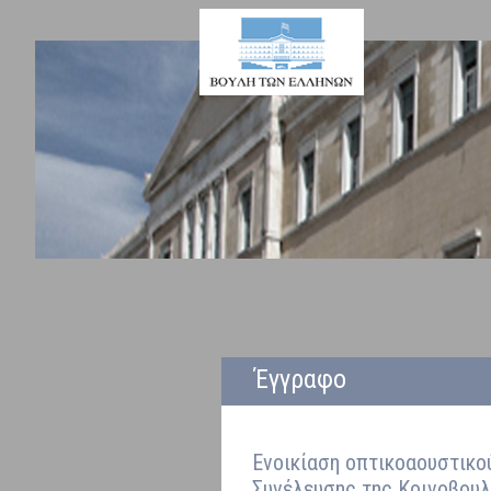
Έγγραφο
Eνοικίαση οπτικοαουστικο
Συνέλευσης της Κοινοβουλ