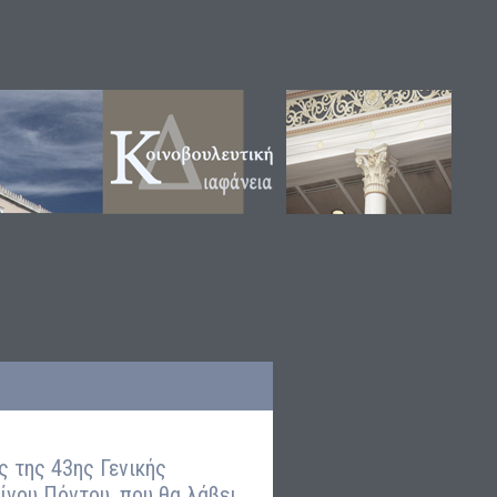
 της 43ης Γενικής
ίνου Πόντου, που θα λάβει