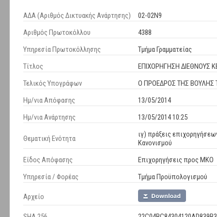
ΑΔΑ (Αριθμός Δικτυακής Ανάρτησης)
02-02Ν9
Αριθμός Πρωτοκόλλου
4388
Υπηρεσία Πρωτοκόλλησης
Τμήμα Γραμματείας
Τίτλος
ΕΠΙΧΟΡΗΓΗΣΗ ΔΙΕΘΝΟΥΣ Κ
Τελικός Υπογράφων
Ο ΠΡΟΕΔΡΟΣ ΤΗΣ ΒΟΥΛΗΣ Τ
Ημ/νια Απόφασης
13/05/2014
Ημ/νια Ανάρτησης
13/05/2014 10:25
ιγ) πράξεις επιχορηγήσεω
Θεματική Ενότητα
Κανονισμού
Είδος Απόφασης
Επιχορηγήσεις προς ΜΚΟ
Υπηρεσία / Φορέας
Τμήμα Προϋπολογισμού
Αρχείο
SHA 256
22C04BC84304120AD839B3