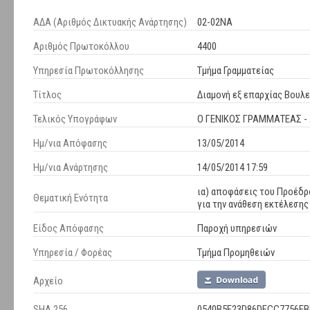
ΑΔΑ (Αριθμός Δικτυακής Ανάρτησης)
02-02ΝΑ
Αριθμός Πρωτοκόλλου
4400
Υπηρεσία Πρωτοκόλλησης
Τμήμα Γραμματείας
Τίτλος
Διαμονή εξ επαρχίας Βουλ
Τελικός Υπογράφων
Ο ΓΕΝΙΚΟΣ ΓΡΑΜΜΑΤΕΑΣ 
Ημ/νια Απόφασης
13/05/2014
Ημ/νια Ανάρτησης
14/05/2014 17:59
ια) αποφάσεις του Προέδρο
Θεματική Ενότητα
για την ανάθεση εκτέλεση
Είδος Απόφασης
Παροχή υπηρεσιών
Υπηρεσία / Φορέας
Τμήμα Προμηθειών
Αρχείο
SHA 256
0540B5E23D86DFCC7756EB