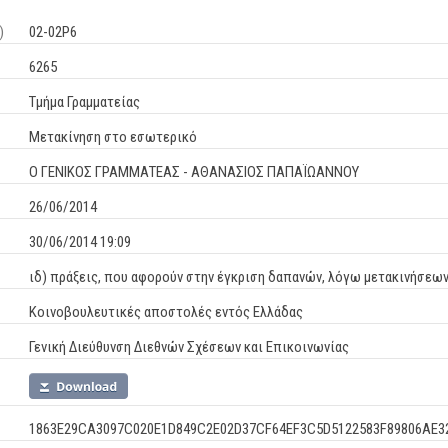
)
02-02Ρ6
6265
Τμήμα Γραμματείας
Μετακίνηση στο εσωτερικό
Ο ΓΕΝΙΚΟΣ ΓΡΑΜΜΑΤΕΑΣ - ΑΘΑΝΑΣΙΟΣ ΠΑΠΑΪΩΑΝΝΟΥ
26/06/2014
30/06/2014 19:09
ιδ) πράξεις, που αφορούν στην έγκριση δαπανών, λόγω μετακινήσε
Κοινοβουλευτικές αποστολές εντός Ελλάδας
Γενική Διεύθυνση Διεθνών Σχέσεων και Επικοινωνίας
1863E29CA3097C020E1D849C2E02D37CF64EF3C5D5122583F89806AE3