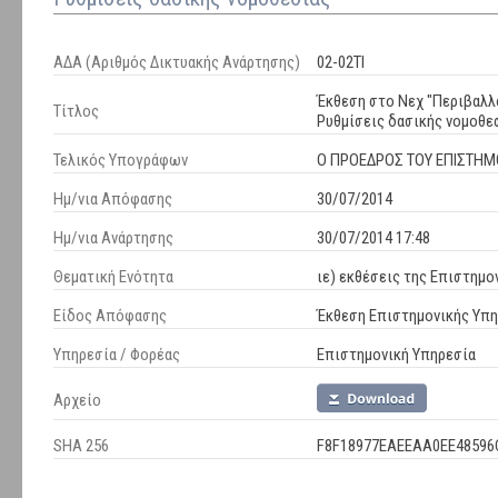
ΑΔΑ (Αριθμός Δικτυακής Ανάρτησης)
02-02ΤΙ
Έκθεση στο Νεχ "Περιβαλλ
Τίτλος
Ρυθμίσεις δασικής νομοθε
Τελικός Υπογράφων
Ο ΠΡΟΕΔΡΟΣ ΤΟΥ ΕΠΙΣΤΗΜ
Ημ/νια Απόφασης
30/07/2014
Ημ/νια Ανάρτησης
30/07/2014 17:48
Θεματική Ενότητα
ιε) εκθέσεις της Επιστημο
Είδος Απόφασης
Έκθεση Επιστημονικής Υπη
Υπηρεσία / Φορέας
Επιστημονική Υπηρεσία
Αρχείο
SHA 256
F8F18977EAEEAA0EE48596