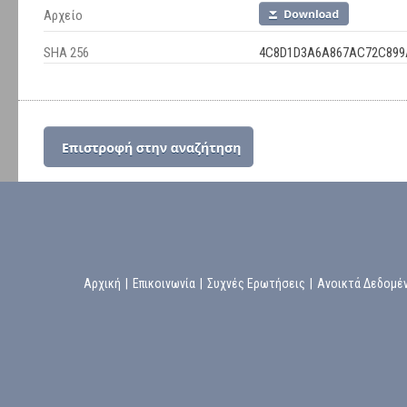
Αρχείο
SHA 256
4C8D1D3A6A867AC72C899A
Αρχική
|
Επικοινωνία
|
Συχνές Ερωτήσεις
|
Ανοικτά Δεδομέ