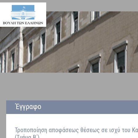
Έγγραφο
Τροποποίηση αποφάσεως θέσεως σε ισχύ του Κα
(Τμήμα Β΄)