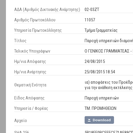
ΑΔΑ (Αριθμός Δικτυακής Ανάρτησης)
02-03ΖΤ
Αριθμός Πρωτοκόλλου
11057
Υπηρεσία Πρωτοκόλλησης
Τμήμα Γραμματείας
Τίτλος
Παροχή υπηρεσιών διαμον
Τελικός Υπογράφων
Ο ΓΕΝΙΚΟΣ ΓΡΑΜΜΑΤΕΑΣ -
Ημ/νια Απόφασης
24/08/2015
Ημ/νια Ανάρτησης
25/08/2015 18:54
ια) αποφάσεις του Προέδρο
Θεματική Ενότητα
για την ανάθεση εκτέλεση
Είδος Απόφασης
Παροχή υπηρεσιών
Υπηρεσία / Φορέας
ΤΜ. ΠΡΟΜΗΘΕΙΩΝ
Αρχείο
SHA 256
5B18FE0BCEFECF71AE89CD