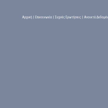
Αρχική
|
Επικοινωνία
|
Συχνές Ερωτήσεις
|
Ανοικτά Δεδομέ