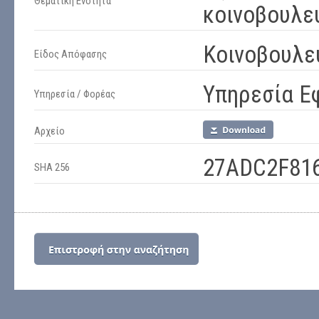
Θεματική Ενότητα
κοινοβουλε
Κοινοβουλε
Είδος Απόφασης
Υπηρεσία Ε
Υπηρεσία / Φορέας
Αρχείο
27ADC2F81
SHA 256