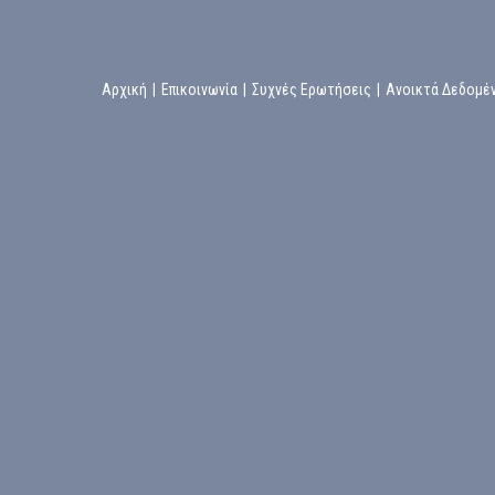
Αρχική
|
Επικοινωνία
|
Συχνές Ερωτήσεις
|
Ανοικτά Δεδομέ