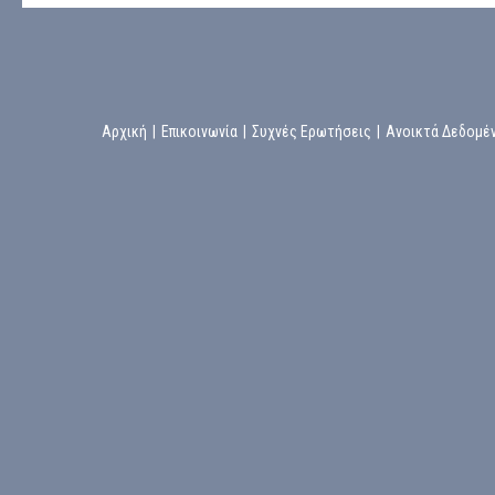
Αρχική
|
Επικοινωνία
|
Συχνές Ερωτήσεις
|
Ανοικτά Δεδομέ