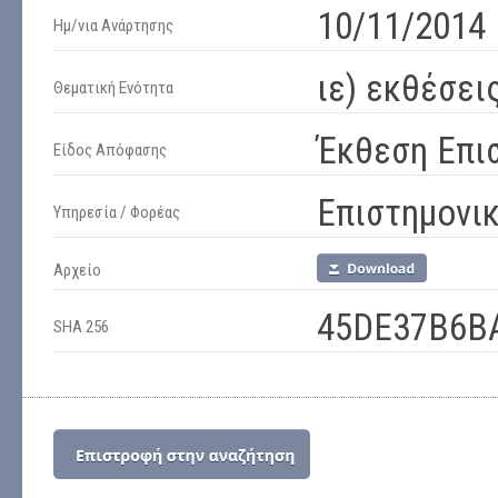
10/11/2014 
Ημ/νια Ανάρτησης
ιε) εκθέσει
Θεματική Ενότητα
Έκθεση Επι
Είδος Απόφασης
Επιστημονι
Υπηρεσία / Φορέας
Αρχείο
45DE37B6B
SHA 256