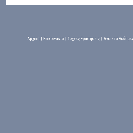
Αρχική
|
Επικοινωνία
|
Συχνές Ερωτήσεις
|
Ανοικτά Δεδομέ