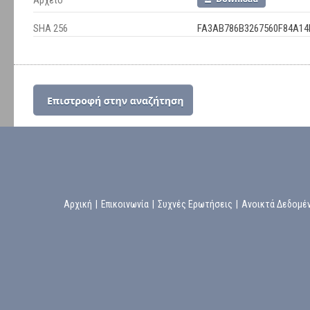
Αρχείο
SHA 256
FA3AB786B3267560F84A1
Αρχική
|
Επικοινωνία
|
Συχνές Ερωτήσεις
|
Ανοικτά Δεδομέ