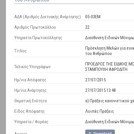
ΑΔΑ (Αριθμός Δικτυακής Ανάρτησης)
05-03ΕΜ
Αριθμός Πρωτοκόλλου
22
Υπηρεσία Πρωτοκόλλησης
Διεύθυνση Ειδικών Μόνιμ
Πρόσκληση Μελών για συνε
Τίτλος
του Ανθρώπου
ΠΡΟΕΔΡΟΣ ΤΗΣ ΕΙΔΙΚΗΣ Μ
Τελικός Υπογράφων
ΣΤΑΜΠΟΥΛΗ ΑΦΡΟΔΙΤΗ
Ημ/νια Απόφασης
27/07/2015
Ημ/νια Ανάρτησης
27/07/2015 13:48
Θεματική Ενότητα
α) Πράξεις κανονιστικού χ
Είδος Απόφασης
Λοιπές Πράξεις
Υπηρεσία / Φορέας
Διεύθυνση Ειδικών Μόνιμ