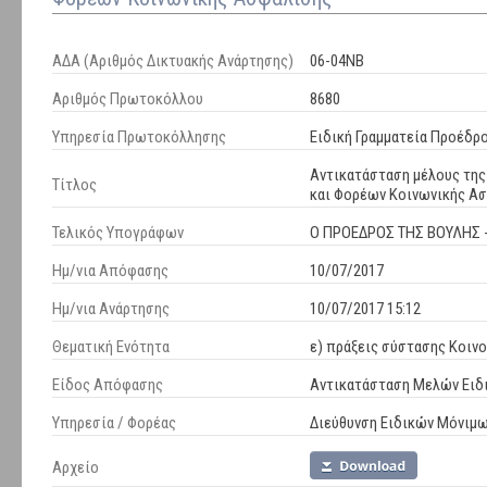
ΑΔΑ (Αριθμός Δικτυακής Ανάρτησης)
06-04ΝΒ
Αριθμός Πρωτοκόλλου
8680
Υπηρεσία Πρωτοκόλλησης
Ειδική Γραμματεία Προέδρ
Αντικατάσταση μέλους της
Τίτλος
και Φορέων Κοινωνικής Α
Τελικός Υπογράφων
Ο ΠΡΟΕΔΡΟΣ ΤΗΣ ΒΟΥΛΗΣ 
Ημ/νια Απόφασης
10/07/2017
Ημ/νια Ανάρτησης
10/07/2017 15:12
Θεματική Ενότητα
ε) πράξεις σύστασης Κοιν
Είδος Απόφασης
Αντικατάσταση Μελών Ειδ
Υπηρεσία / Φορέας
Διεύθυνση Ειδικών Μόνιμ
Αρχείο