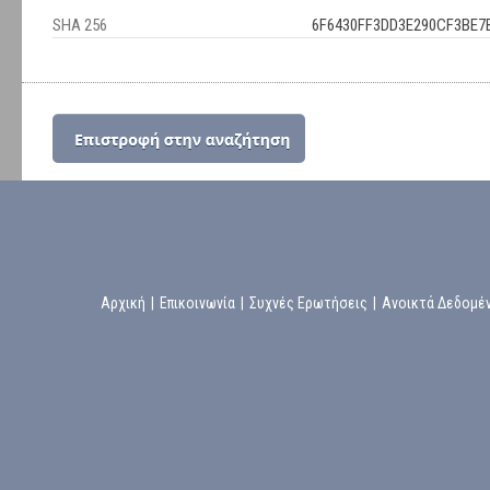
SHA 256
6F6430FF3DD3E290CF3BE7
Αρχική
|
Επικοινωνία
|
Συχνές Ερωτήσεις
|
Ανοικτά Δεδομέ