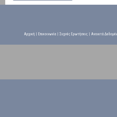
Αρχική
|
Επικοινωνία
|
Συχνές Ερωτήσεις
|
Ανοικτά Δεδομέ