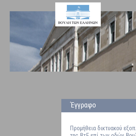
Έγγραφο
Προμήθεια δικτυακού εξοπ
της ΒτΕ επί των οδών Βο