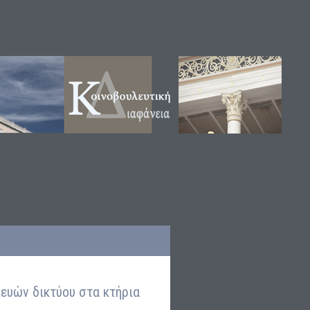
ευών δικτύου στα κτήρια