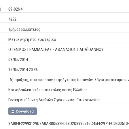
)
09-02Ν4
4272
Τμήμα Γραμματείας
Μετακίνηση στο εξωτερικό
Ο ΓΕΝΙΚΟΣ ΓΡΑΜΜΑΤΕΑΣ - ΑΘΑΝΑΣΙΟΣ ΠΑΠΑΪΩΑΝΝΟΥ
08/05/2014
16/05/2014 20:36
ιδ) πράξεις, που αφορούν στην έγκριση δαπανών, λόγω μετακινήσε
Κοινοβουλευτικές αποστολές εκτός Ελλάδας
Γενική Διεύθυνση Διεθνών Σχέσεων και Επικοινωνίας
8A004F22993129D8A0AB8D632FD68D2D8935716C45FE2971EC0E00510