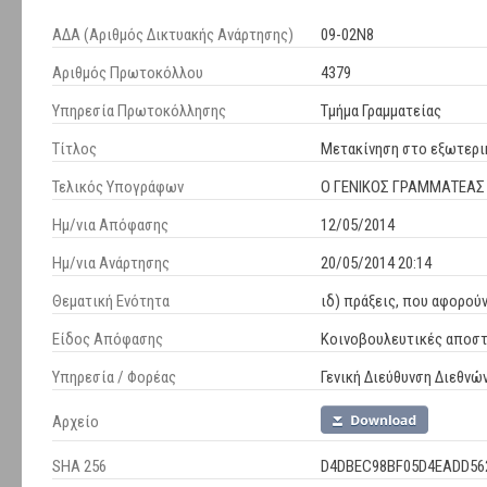
ΑΔΑ (Αριθμός Δικτυακής Ανάρτησης)
09-02Ν8
Αριθμός Πρωτοκόλλου
4379
Υπηρεσία Πρωτοκόλλησης
Τμήμα Γραμματείας
Τίτλος
Μετακίνηση στο εξωτερι
Τελικός Υπογράφων
Ο ΓΕΝΙΚΟΣ ΓΡΑΜΜΑΤΕΑΣ
Ημ/νια Απόφασης
12/05/2014
Ημ/νια Ανάρτησης
20/05/2014 20:14
Θεματική Ενότητα
ιδ) πράξεις, που αφορο
Είδος Απόφασης
Κοινοβουλευτικές αποστ
Υπηρεσία / Φορέας
Γενική Διεύθυνση Διεθνώ
Αρχείο
SHA 256
D4DBEC98BF05D4EADD56