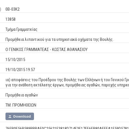
)
0Β-03Κ2
13858
Τμήμα Γραμματείας
Προμήθεια λιπαντικού για τα υπηρεσιακά οχήματα της Βουλής.
Ο ΓΕΝΙΚΟΣ ΓΡΑΜΜΑΤΕΑΣ - ΚΩΣΤΑΣ ΑΘΑΝΑΣΙΟΥ
15/10/2015
19/10/2015 19:57
ια) αποφάσεις του Προέδρου της Βουλής των Ελλήνων ή του Γενικού Γρ
για την ανάθεση εκτέλεσης έργων, προμήθειας αγαθών, παροχής υπηρ
Προμήθεια αγαθών
ΤΜ. ΠΡΟΜΗΘΕΙΩΝ
76FB0F56B589BBBAE0C25621E3818D714F3F17EF6FB80AFEEA1F59D5781