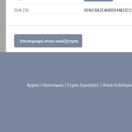
SHA 256
0046C8A2E46800044835CC
Αρχική
|
Επικοινωνία
|
Συχνές Ερωτήσεις
|
Ανοικτά Δεδομέ