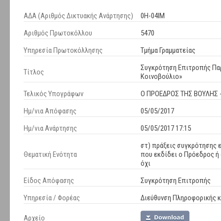
ΑΔΑ (Αριθμός Δικτυακής Ανάρτησης)
0Η-04ΙΜ
Αριθμός Πρωτοκόλλου
5470
Υπηρεσία Πρωτοκόλλησης
Τμήμα Γραμματείας
Συγκρότηση Επιτροπής Παρ
Τίτλος
Κοινοβούλιο»
Τελικός Υπογράφων
Ο ΠΡΟΕΔΡΟΣ ΤΗΣ ΒΟΥΛΗΣ 
Ημ/νια Απόφασης
05/05/2017
Ημ/νια Ανάρτησης
05/05/2017 17:15
στ) πράξεις συγκρότησης 
Θεματική Ενότητα
που εκδίδει ο Πρόεδρος ή 
όχι
Είδος Απόφασης
Συγκρότηση Επιτροπής
Υπηρεσία / Φορέας
Διεύθυνση Πληροφορικής κ
Αρχείο