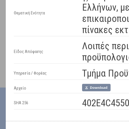
Ελλήνων, με
Θεματική Ενότητα
επικαιροπο
πίνακες εκτ
Λοιπές περ
Είδος Απόφασης
προϋπολογι
Τμήμα Προϋ
Υπηρεσία / Φορέας
Αρχείο
402E4C455
SHA 256