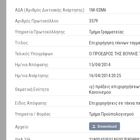
ΑΔΑ (Αριθμός Δικτυακής Ανάρτησης)
1Μ-02Μ6
Αριθμός Πρωτοκόλλου
3579
Υπηρεσία Πρωτοκόλλησης
Τμήμα Γραμματείας
Τίτλος
Επιχορήγηση τέκνων ταγμα
Τελικός Υπογράφων
Ο ΠΡΟΕΔΡΟΣ ΤΗΣ ΒΟΥΛΗΣ Τ
Ημ/νια Απόφασης
15/04/2014
Ημ/νια Ανάρτησης
16/04/2014 20:25
ιγ) πράξεις επιχορηγήσεω
Θεματική Ενότητα
Κανονισμού
Είδος Απόφασης
Επιχορηγήσεις σε τέκνα 
Υπηρεσία / Φορέας
Τμήμα Προϋπολογισμού
Αρχείο
SHA 256
2180D453E01AF0D7E9D9B