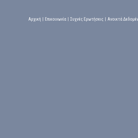
Αρχική
|
Επικοινωνία
|
Συχνές Ερωτήσεις
|
Ανοικτά Δεδομέ