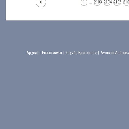
1
...
2103
2104
2105
21
Αρχική
|
Επικοινωνία
|
Συχνές Ερωτήσεις
|
Ανοικτά Δεδομέ