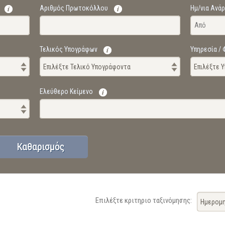
Αριθμός Πρωτοκόλλου
Ημ/νια Ανά
Τελικός Υπογράφων
Υπηρεσία /
Επιλέξτε Τελικό Υπογράφοντα
Επιλέξτε 
Ελεύθερο Κείμενο
Επιλέξτε κριτηριο ταξινόμησης:
Ημερομη