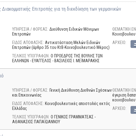
 Διακομματικής Επιτροπής για τη διεκδίκηση των γερμανικών
ΥΠΗΡΕΣΙΑ / ΦΟΡΕΑΣ:
Διεύθυνση Ειδικών Μόνιμων
ΘΕΜΑΤΙΚΗ ΕΝ
Επιτροπών
Κοινοβουλευ
ΕΙΔΟΣ ΑΠΟΦΑΣΗΣ:
Αντικατάσταση Μελών Ειδικών
AΡΧΕΙΟ:
Επιτροπών (άρθρο 35 του ΚτΒ-Κοινοβουλευτικό Μέρος)
ΤΕΛΙΚΟΣ ΥΠΟΓΡΑΦΩΝ:
Ο ΠΡΟΕΔΡΟΣ ΤΗΣ ΒΟΥΛΗΣ ΤΩΝ
ΕΛΛΗΝΩΝ - ΕΥΑΓΓΕΛΟΣ - ΒΑΣΙΛΕΙΟΣ I. ΜΕΪΜΑΡΑΚΗΣ
κό
ΥΠΗΡΕΣΙΑ / ΦΟΡΕΑΣ:
Γενική Διεύθυνση Διεθνών Σχέσεων
ΘΕΜΑΤΙΚΗ ΕΝ
και Επικοινωνίας
έγκριση δαπα
κοινοβουλευ
ΕΙΔΟΣ ΑΠΟΦΑΣΗΣ:
Κοινοβουλευτικές αποστολές εκτός
Ελλάδας
AΡΧΕΙΟ:
ΤΕΛΙΚΟΣ ΥΠΟΓΡΑΦΩΝ:
Ο ΓΕΝΙΚΟΣ ΓΡΑΜΜΑΤΕΑΣ -
ΑΘΑΝΑΣΙΟΣ ΠΑΠΑΪΩΑΝΝΟΥ