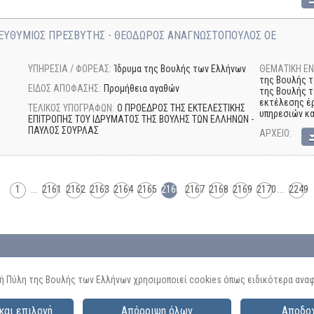
ΕΥΘΥΜΙΟΣ ΠΡΕΣΒΥΤΗΣ - ΘΕΟΔΩΡΟΣ ΑΝΑΓΝΩΣΤΟΠΟΥΛΟΣ ΟΕ
ΥΠΗΡΕΣΙΑ / ΦΟΡΕΑΣ:
Ίδρυμα της Βουλής των Ελλήνων
ΘΕΜΑΤΙΚΗ ΕΝ
της Βουλής τ
ΕΙΔΟΣ ΑΠΟΦΑΣΗΣ:
Προμήθεια αγαθών
της Βουλής τ
εκτέλεσης έρ
ΤΕΛΙΚΟΣ ΥΠΟΓΡΑΦΩΝ:
Ο ΠΡΟΕΔΡΟΣ ΤΗΣ ΕΚΤΕΛΕΣΤΙΚΗΣ
υπηρεσιών κ
ΕΠΙΤΡΟΠΗΣ ΤΟΥ ΙΔΡΥΜΑΤΟΣ ΤΗΣ ΒΟΥΛΗΣ ΤΩΝ ΕΛΛΗΝΩΝ -
ΠΑΥΛΟΣ ΣΟΥΡΛΑΣ
AΡΧΕΙΟ:
1
...
2161
2162
2163
2164
2165
2166
2167
2168
2169
2170
...
2249
ή Πύλη της Βουλής των Ελλήνων χρησιμοποιεί cookies όπως ειδικότερα ανα
και επιλογή
Απόρριψη όλων
Αποδο
ς Ερωτήσεις
|
Ανοικτά Δεδομένα
|
Επαλήθευση Αρχείων
|
Privacy Policy
|
Ρυ