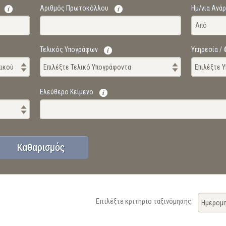
Αριθμός Πρωτοκόλλου
Ημ/νια Ανά
Τελικός Υπογράφων
Υπηρεσία /
ωπικού της Βουλής, ανά κατηγορία, και τον αριθμό των επιστημονικών συνερ
Επιλέξτε Τελικό Υπογράφοντα
Επιλέξτε 
Ελεύθερο Κείμενο
Επιλέξτε κριτηριο ταξινόμησης:
Ημερομη