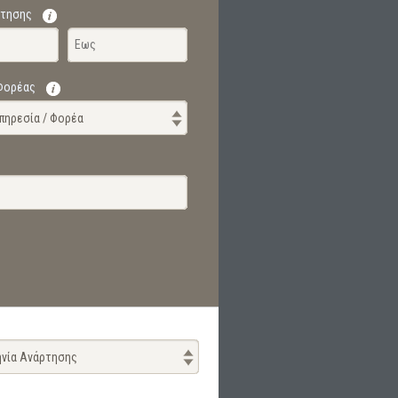
ρτησης
 Φορέας
γατών των Βουλευτών της Βουλής των Ελλήνων και των Ελλήνων Βουλευτών το
Υπηρεσία / Φορέα
νία Ανάρτησης