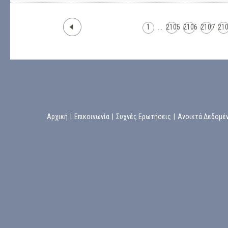
1
...
2105
2106
2107
21
Αρχική
|
Επικοινωνία
|
Συχνές Ερωτήσεις
|
Ανοικτά Δεδομέ